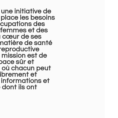
 une initiative de
 place les besoins
ccupations des
s femmes et des
 cœur de ses
matière de santé
 reproductive
e mission est de
pace sûr et
l où chacun peut
librement et
 informations et
 dont ils ont