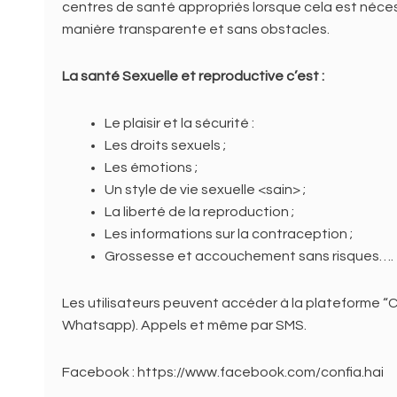
centres de santé appropriés lorsque cela est nécess
manière transparente et sans obstacles.
La santé Sexuelle et reproductive c’est :
Le plaisir et la sécurité :
Les droits sexuels ;
Les émotions ;
Un style de vie sexuelle <sain> ;
La liberté de la reproduction ;
Les informations sur la contraception ;
Grossesse et accouchement sans risques….
Les utilisateurs peuvent accéder à la plateforme “
Whatsapp). Appels et même par SMS.
Facebook : https://www.facebook.com/confia.hai