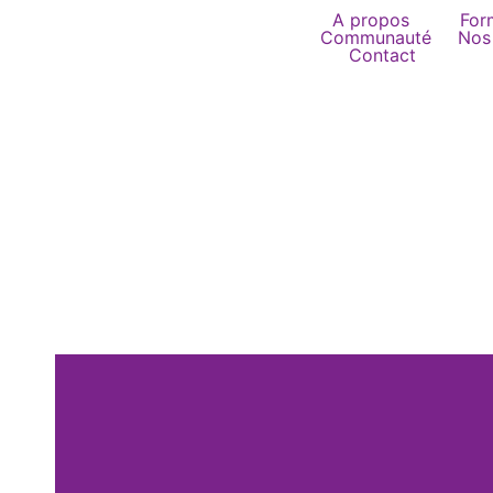
Aller
A propos
For
Communauté
Nos 
au
Contact
contenu
CONFIA : Une