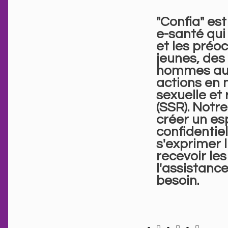
"Confia" est
e-santé qui
et les préo
jeunes, de
hommes au
actions en 
sexuelle et
(SSR). Notr
créer un es
confidentie
s'exprimer 
recevoir les
l'assistance
besoin.