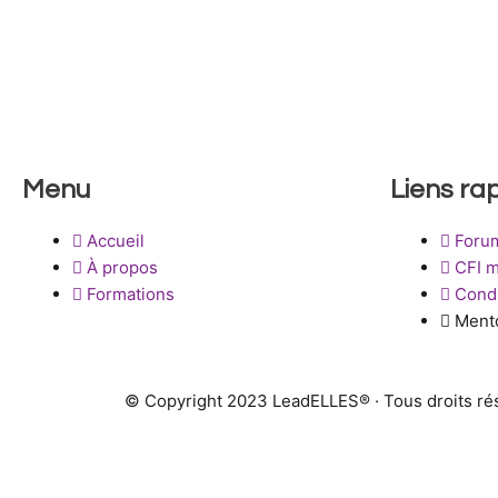
Menu
Liens ra
Accueil
Foru
À propos
CFI 
Formations
Condi
Ment
© Copyright 2023 LeadELLES® · Tous droits ré
LeadELLES