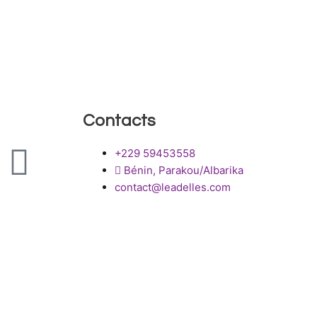
Contacts
I
+229 59453558
Bénin, Parakou/Albarika
n
contact@leadelles.com
o
s
n
t
a