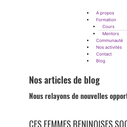
Aller
au
A propos
contenu
Formation
Cours
Mentors
Communauté
Nos activités
Contact
Blog
Nos articles de blog
Nous relayons de nouvelles opport
CES FEMMES BENINOISES SOC