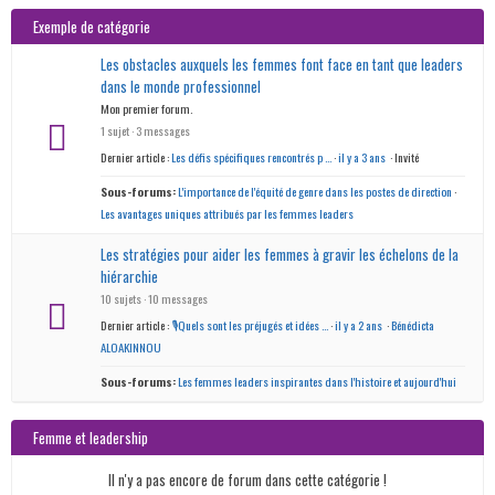
Exemple de catégorie
Les obstacles auxquels les femmes font face en tant que leaders
dans le monde professionnel
Mon premier forum.
1 sujet · 3 messages
Dernier article :
Les défis spécifiques rencontrés p …
·
il y a 3 ans
· Invité
Sous-forums:
L'importance de l'équité de genre dans les postes de direction
·
Les avantages uniques attribués par les femmes leaders
Les stratégies pour aider les femmes à gravir les échelons de la
hiérarchie
10 sujets · 10 messages
Dernier article :
🎙Quels sont les préjugés et idées …
·
il y a 2 ans
·
Bénédicta
ALOAKINNOU
Sous-forums:
Les femmes leaders inspirantes dans l'histoire et aujourd'hui
Femme et leadership
Il n'y a pas encore de forum dans cette catégorie !