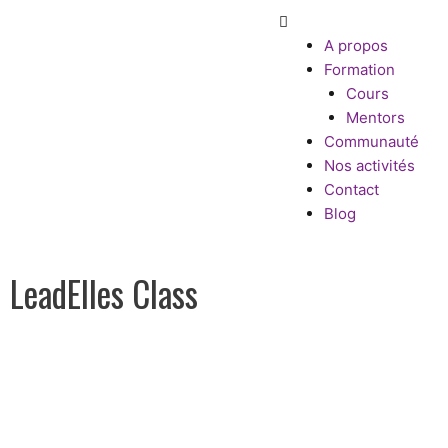
Aller
Main
au
Menu
A propos
contenu
Formation
Cours
Mentors
Communauté
Nos activités
Contact
Blog
LeadElles Class