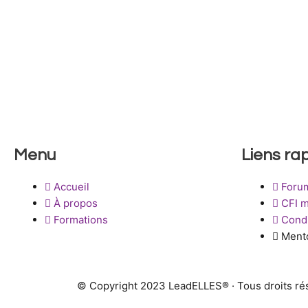
Menu
Liens ra
Accueil
Foru
À propos
CFI 
Formations
Condi
Ment
© Copyright 2023 LeadELLES® · Tous droits ré