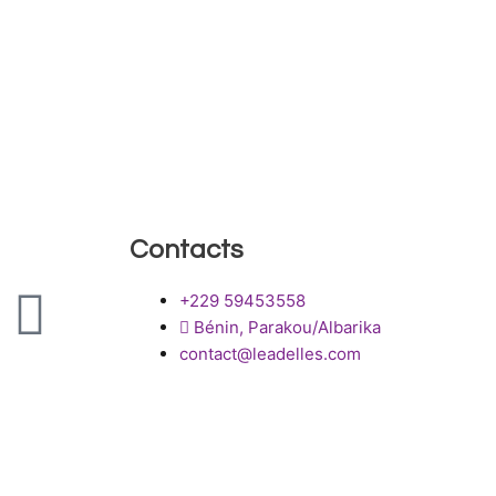
Contacts
I
+229 59453558
Bénin, Parakou/Albarika
n
contact@leadelles.com
o
s
n
t