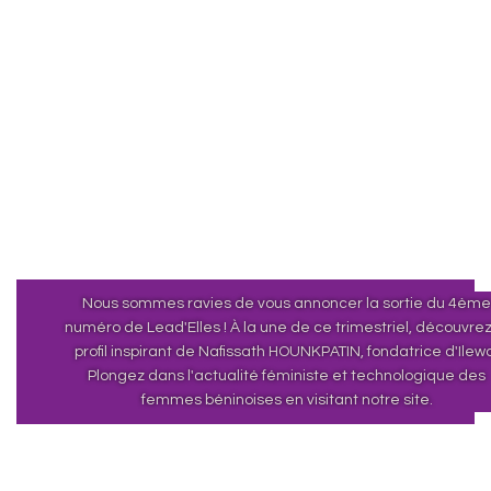
Nous sommes ravies de vous annoncer la sortie du 4èm
numéro de Lead'Elles ! À la une de ce trimestriel, découvrez
profil inspirant de Nafissath HOUNKPATIN, fondatrice d'Ilew
Plongez dans l'actualité féministe et technologique des
femmes béninoises en visitant notre site.