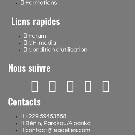
Formations
Liens rapides
Forum
CFI média
Condition d'utilisation
Nous suivre
F
T
T
I
I
a
w
i
c
n
Contacts
c
i
k
o
s
+229 59453558
Bénin, Parakou/Albarika
e
t
t
n
t
contact@leadelles.com