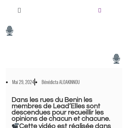
Aller
au
contenu
Quels Sont Les Préjugés Et
Idées Préconçues Que Vous
Associez Aux Féministes ?
Mai 29, 2024
Bénédicta ALOAKINNOU
Dans les rues du Benin les
membres de Lead’Elles sont
descendues pour recueillir les
opinions de chacun et chacune.
Cette vidéo est réalisée dans