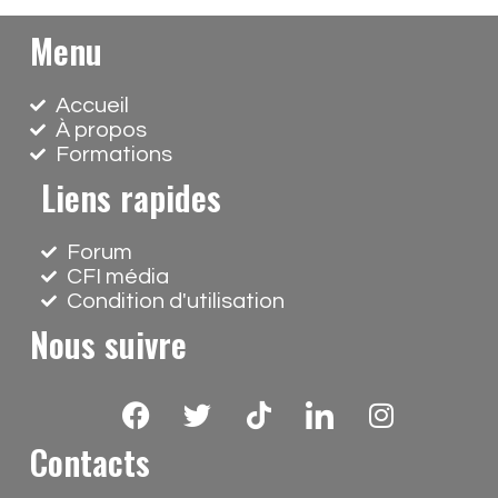
Menu
Accueil
À propos
Formations
Liens rapides
Forum
CFI média
Condition d'utilisation
Nous suivre
F
T
T
I
I
a
w
i
c
n
Contacts
c
i
k
o
s
e
t
t
n
t